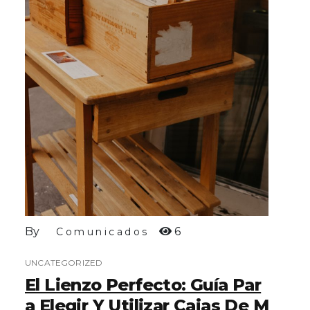
By
6
Comunicados
UNCATEGORIZED
El Lienzo Perfecto: Guía Par
A Elegir Y Utilizar Cajas De M